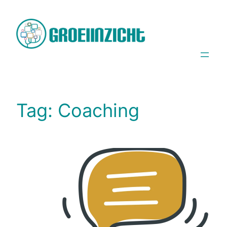
Spring
naar
de
inhoud
Tag:
Coaching