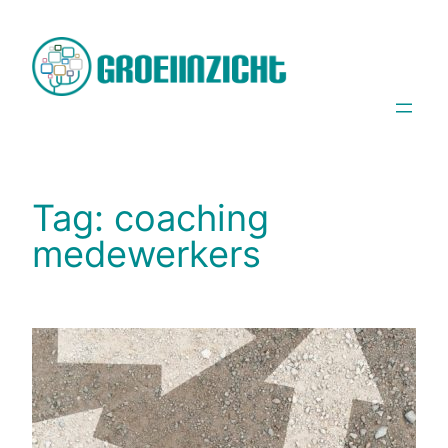
Spring
naar
de
inhoud
Tag:
coaching
medewerkers