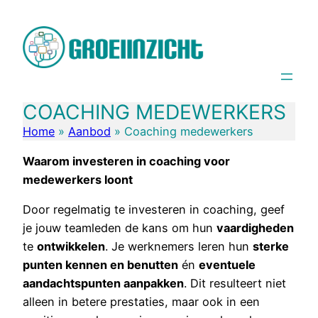
Spring
naar
de
inhoud
COACHING MEDEWERKERS
Home
»
Aanbod
»
Coaching medewerkers
Waarom investeren in coaching voor
medewerkers loont
Door regelmatig te investeren in coaching, geef
je jouw teamleden de kans om hun
vaardigheden
te
ontwikkelen
. Je werknemers leren hun
sterke
punten kennen en benutten
én
eventuele
aandachtspunten aanpakken
. Dit resulteert niet
alleen in betere prestaties, maar ook in een