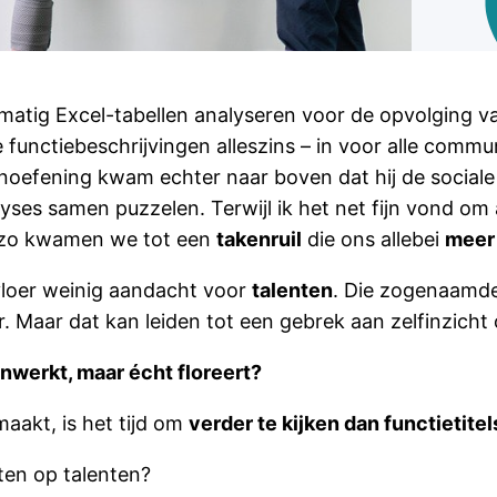
lmatig Excel-tabellen analyseren voor de opvolging va
nctiebeschrijvingen alleszins – in voor alle commu
enoefening kwam echter naar boven dat hij de sociale 
alyses samen puzzelen. Terwijl ik het net fijn vond o
n zo kwamen we tot een
takenruil
die ons allebei
meer 
vloer weinig aandacht voor
talenten
. Die zogenaamde
r. Maar dat kan leiden tot een gebrek aan zelfinzicht
enwerkt, maar écht floreert?
maakt, is het tijd om
verder te kijken dan functietitel
ten op talenten?