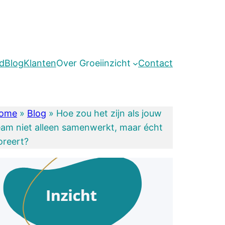
d
Blog
Klanten
Over Groeiinzicht
Contact
ome
»
Blog
»
Hoe zou het zijn als jouw
eam niet alleen samenwerkt, maar écht
loreert?