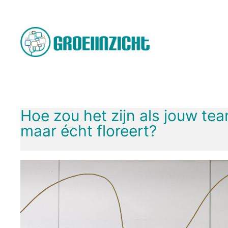
Spring
naar
de
inhoud
Hoe zou het zijn als jouw te
maar écht floreert?