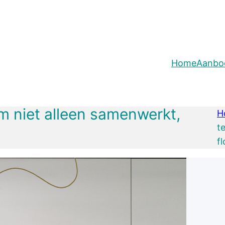
Home
Aanbo
am niet alleen samenwerkt,
H
t
f