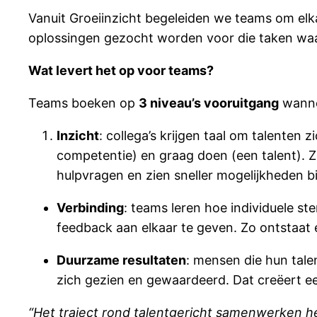
Vanuit Groeiinzicht begeleiden we teams om el
oplossingen gezocht worden voor die taken waar
Wat levert het op voor teams?
Teams boeken op
3 niveau’s vooruitgang
wannee
Inzicht
: collega’s krijgen taal om talenten
competentie) en graag doen (een talent). Zo
hulpvragen en zien sneller mogelijkheden b
Verbinding
: teams leren hoe individuele st
feedback aan elkaar te geven. Zo ontstaat 
Duurzame resultaten
: mensen die hun tale
zich gezien en gewaardeerd. Dat creëert een
“Het traject rond talentgericht samenwerken h